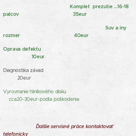
Komplet prezutie ...16-18
palcov 35eur
Suv a iny
rozmer 40eur
Oprava defektu
10eur
Diagnostika závad
20eur
Vyrovnanie hliníkového disku
cca20-30eur-podla poškodenia
Ďalšie servisné práce kontaktovať
telefonicky