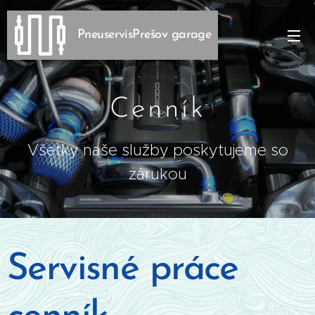
PneuservisPrešov garage
Cenník
Všetky naše služby poskytujeme so
zárukou
Servisné práce